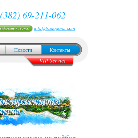
(382) 69-211-062
info@tradegoria.com
ь обратный звонок
Новости
Контакты
VIP Service
латная заявка на подбор