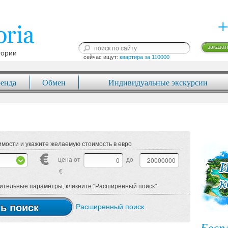
+
заказат
гории
сейчас ищут: 
квартира за 110000
енда
Обмен
Индивидуальные экскурсии
мости и укажите желаемую стоимость в евро
цена от
до
€
нительные параметры, кликните "Расширенный поиск"
ь поиск
Расширенный поиск
Бесп