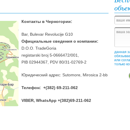
объе
Контакты в Черногории:
Bar, Bulevar Revolucije G10
Официальные сведения о компании:
D.O.O. TradeGoria
данная з
registarski broj 5-0666472/001,
обязывае
или согл
PIB 02944367, PDV 80/31-02769-2
только к
Юридический адрес: Sutomore, Mirosica 2-bb
Телефон: +(382) 69-211-062
VIBER, WhatsApp +(382)69-211-062