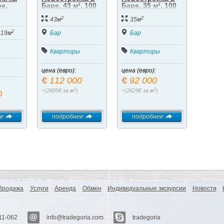
е,
Баре, 43 м², 100
Баре, 35 м², 100
шань
м до моря
м до моря
2
2
43м
35м
2
519м
Бар
Бар
Квартиры
Квартиры
цена (евро):
цена (евро):
112 000
92 000
2
2
~(2605€ за м
)
~(2629€ за м
)
0
е
подробнее
подробнее
Продажа
Услуги
Аренда
Обмен
Индивидуальные экскурсии
Новости
11-062
info@tradegoria.com
tradegoria