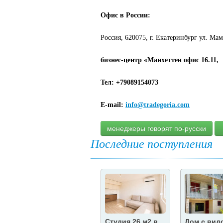
Офис в России:
Россия,
620075,
г. Екатеринбург
ул. Ма
бизнес-центр «Манхеттен
офис 16.11,
Тел
:
+79089154073
E-mail:
info@tradegoria.com
менеджеры говорят по-русски
Последние поступления
Студия 26 м2 в
Дом с вид