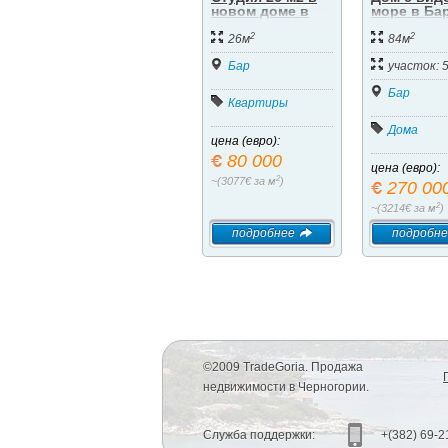
новом доме в
море в Бар
Баре
район Шу
2
2
26м
84м
Бар
участок: 
Бар
Квартиры
Дома
цена (евро):
80 000
цена (евро):
2
~(3077€ за м
)
270 00
2
~(3214€ за м
)
подробнее
подробне
©2009 TradeGoria. Продажа
недвижимости в Черногории.
Служба поддержки:
+(382) 69-2