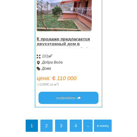
К продаже предлагается
двухэтажный дом в
курортном посёлке Добра
Вода
2
101м
Добра Вода
Дома
цена:
110 000
2
~(1089€ за м
)
подробнее
1
2
3
4
→
в конец