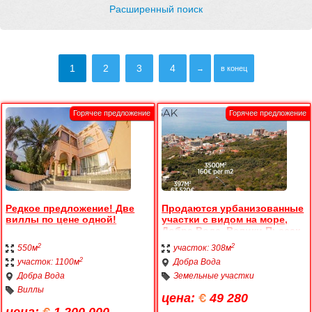
Расширенный поиск
1
2
3
4
→
в конец
Редкое предложение! Две
Продаются урбанизованные
виллы по цене одной!
участки с видом на море,
Добра Вода, Велики Пьесак
2
2
550м
участок: 308м
2
участок: 1100м
Добра Вода
Добра Вода
Земельные участки
Виллы
цена:
49 280