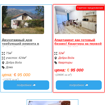
Двухэтажный дом
Апартамент как готовый
требующий ремонта в
бизнес! Квартира на первой
Добра Вода, Бар
линии - 95 000 евро
2
2
75м
32м
2
участок: 424м
Добра Вода
Добра Вода
Квартиры
Дома
цена:
95 000
цена:
95 000
2
~(2969€ за м
)
2
~(1267€ за м
)
подробнее
подробнее