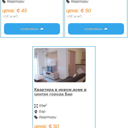
Квартиры
Квартиры
цена:
45
цена:
50
2
2
~(1€ за м
)
~(0€ за м
)
подробнее
подробнее
Квартира в новом доме в
центре города Бар
2
69м
Бар
Квартиры
цена:
50