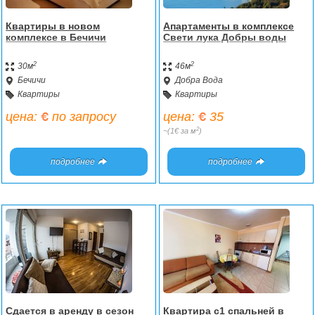
Квартиры в новом
Апартаменты в комплексе
комплексе в Бечичи
Свети лука Добры воды
2
2
30м
46м
Бечичи
Добра Вода
Квартиры
Квартиры
цена:
по запросу
цена:
35
2
~(1€ за м
)
подробнее
подробнее
Сдается в аренду в сезон
Квартира с1 спальней в