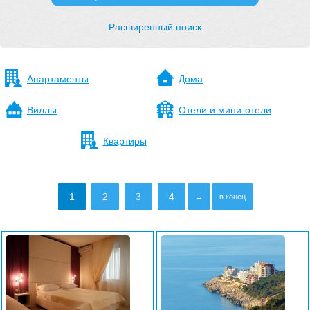
Расширенный поиск
Апартаменты
Дома
Виллы
Отели и мини-отели
Квартиры
1
2
3
4
→
в конец