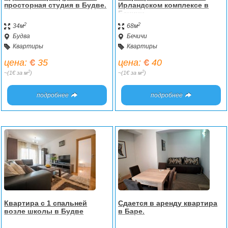
просторная студия в Будве.
Ирландском комплексе в
Бечичи
2
2
34м
68м
Будва
Бечичи
Квартиры
Квартиры
цена:
35
цена:
40
2
2
~(1€ за м
)
~(1€ за м
)
подробнее
подробнее
Квартира с 1 спальней
Сдается в аренду квартира
возле школы в Будве
в Баре.