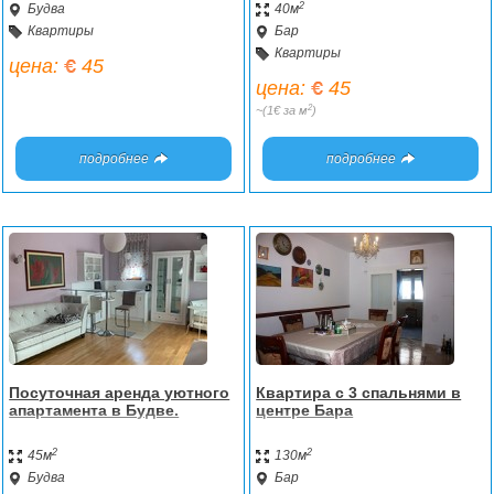
2
Будва
40м
Квартиры
Бар
Квартиры
цена:
45
цена:
45
2
~(1€ за м
)
подробнее
подробнее
Посуточная аренда уютного
Квартира с 3 спальнями в
апартамента в Будве.
центре Бара
2
2
45м
130м
Будва
Бар