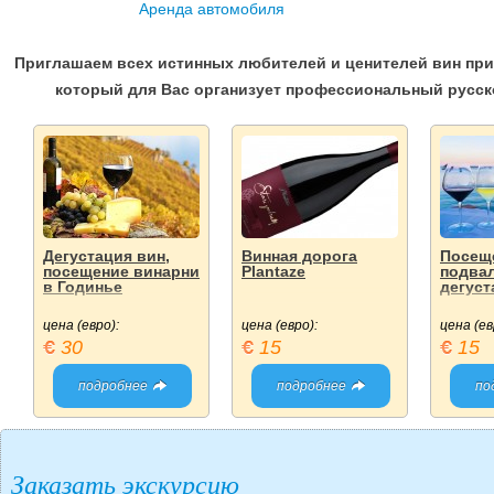
Аренда автомобиля
Приглашаем всех истинных любителей и ценителей вин прин
который для Вас организует профессиональный русск
Дегустация вин,
Винная дорога
Посещ
посещение винарни
Plantaze
подвал
в Годинье
дегуст
цена (евро):
цена (евро):
цена (ев
30
15
15
подробнее
подробнее
по
Заказать экскурсию