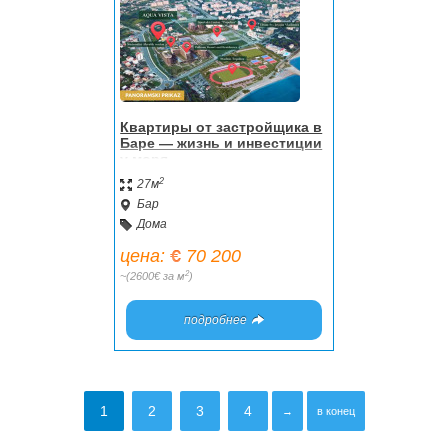
Квартиры от застройщика в
Баре — жизнь и инвестиции
у моря
2
27м
Бар
Дома
цена:
70 200
2
~(2600€ за м
)
подробнее
1
2
3
4
→
в конец