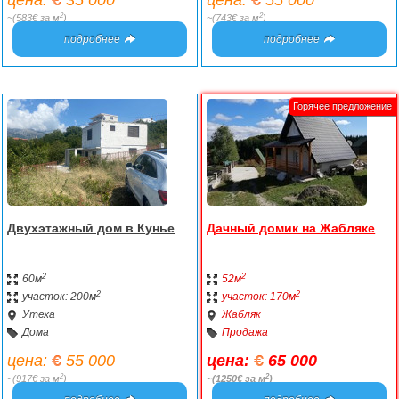
цена:
35 000
цена:
55 000
2
2
~(583€ за м
)
~(743€ за м
)
подробнее
подробнее
Двухэтажный дом в Кунье
Дачный домик на Жабляке
2
2
60м
52м
2
2
участок: 200м
участок: 170м
Утеха
Жабляк
Дома
Продажа
цена:
55 000
цена:
65 000
2
2
~(917€ за м
)
~(1250€ за м
)