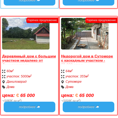
подробнее
подробнее
Деревянный дом с большим
Недорогой дом в Сутоморе
участком недалеко от
с каскадным участком -
Даниловграда
65.000 евро
2
2
60м
64м
2
2
участок: 5000м
участок: 355м
Даниловград
Сутоморе
Дома
Дома
цена:
65 000
цена:
65 000
2
2
~(1083€ за м
)
~(1016€ за м
)
подробнее
подробнее