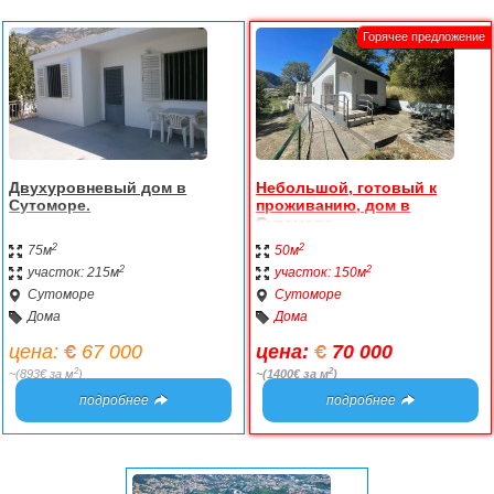
Двухуровневый дом в
Небольшой, готовый к
Сутоморе.
проживанию, дом в
Сутоморе.
2
2
75м
50м
2
2
участок: 215м
участок: 150м
Сутоморе
Сутоморе
Дома
Дома
цена:
67 000
цена:
70 000
2
2
~(893€ за м
)
~(1400€ за м
)
подробнее
подробнее