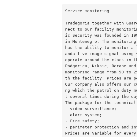
Service monitoring 
Tradegoria together with Guar
nect to our facility monitori
ić Security was founded in 19
in Montenegro. The monitoring
has the ability to monitor a 
anda live image signal using 
operate around the clock in t
Podgorica, Niksic, Berane and
monitoring range from 50 to 2
th the facility. Prices are p
Our company also offers our c
ng which the patrol on duty m
t several times during the da
The package for the technical
- video surveillance; 
- alarm system; 
- Fire safety; 
- perimeter protection and in
Prices are variable for every