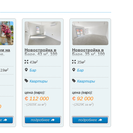
ом на
Новостройка в
Новостройка в
е,
Баре, 43 м², 100
Баре, 35 м², 100
шань
м до моря
м до моря
2
2
43м
35м
2
519м
Бар
Бар
Квартиры
Квартиры
цена (евро):
цена (евро):
112 000
92 000
2
2
~(2605€ за м
)
~(2629€ за м
)
0
е
подробнее
подробнее