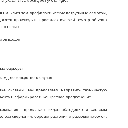
ны указаны за месяц без учета НДС.
ашим клиентам профилактических патрульные осмотры,
должен производить профилактический осмотр объекта
нно ночью.
тов входят:
ые барьеры.
каждого конкретного случая.
вке системы, мы предлагаем направить техническую
ъекта и сформировать конкретное предложение.
 компания предлагает видеонаблюдение и системы
е без сверления, обрезки растений и разводки кабелей.