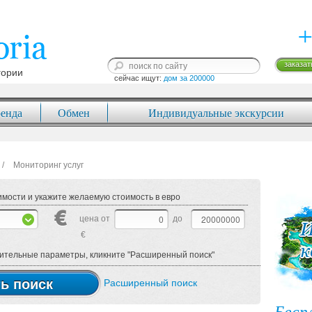
+
заказат
гории
сейчас ищут: 
дом за 200000
енда
Обмен
Индивидуальные экскурсии
Мониторинг услуг
мости и укажите желаемую стоимость в евро
цена от
до
€
нительные параметры, кликните "Расширенный поиск"
ь поиск
Расширенный поиск
Бесп