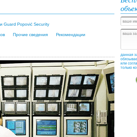
объе
 Guard Popović Security
ков
Прочие сведения
Рекомендации
данная з
обязывае
или согл
только к