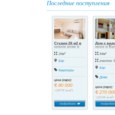
Последние поступления
Студия 26 м2 в
Дом с вид
новом доме в
море в Бар
Баре
район Шу
2
2
26м
84м
Бар
участок: 
Бар
Квартиры
Дома
цена (евро):
80 000
цена (евро):
2
~(3077€ за м
)
270 00
2
~(3214€ за м
)
подробнее
подробне