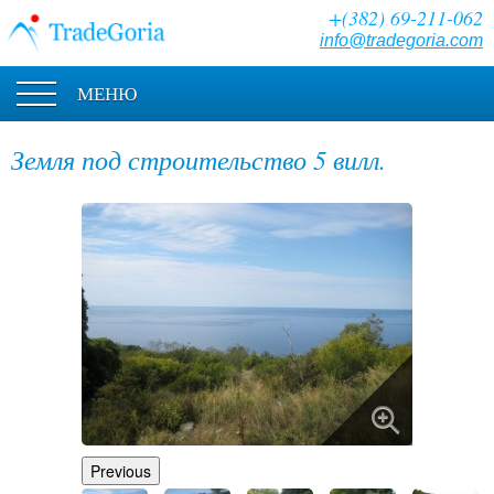
+(382) 69-211-062
info@tradegoria.com
МЕНЮ
Земля под строительство 5 вилл.
Previous