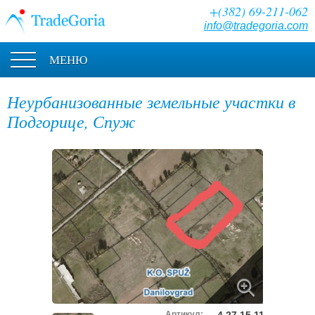
+(382) 69-211-062
info@tradegoria.com
МЕНЮ
Неурбанизованные земельные участки в
Подгорице, Спуж
Артикул: