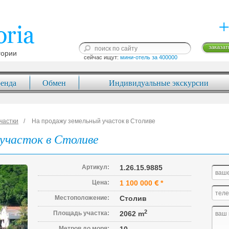
+
заказат
гории
сейчас ищут: 
мини-отель за 400000
енда
Обмен
Индивидуальные экскурсии
частки
На продажу земельный участок в Столиве
участок в Столиве
Артикул:
1.26.15.9885
Цена:
1 100 000
*
Местоположение:
Столив
2
Площадь участка:
2062 m
Метров до моря: