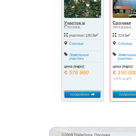
Участок в
Срочная
Столив,
продажа,
муниципалитет
земельны
2
2
Котор. 1.803 м2
участок 31
участок: 1803м
3193м
кв.м рядом
Столив
Столивом,
Столив
от моря
Земельные
Земельны
участки
участки
цена (евро):
цена (евро):
576 960
150 00
2
~(47€ за м
)
подробнее
подробне
©2009 TradeGoria. Продажа