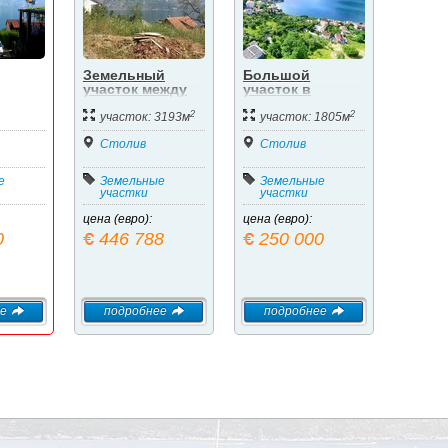
Земельный
Большой
участок между
участок в
й
Прчань и
Столиве 1805
2
2
93
Столивом
м2.
участок: 3193м
участок: 1805м
 со
 150 м
Столив
Столив
е
Земельные
Земельные
участки
участки
цена (евро):
цена (евро):
0
446 788
250 000
е
подробнее
подробнее