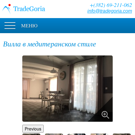
+(382) 69-211-062
info@tradegoria.com
МЕНЮ
Вилла в медитеранском стиле
Previous