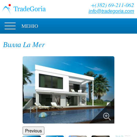
+(382) 69-211-062
info@tradegoria.com
МЕНЮ
Вилла La Mer
Previous