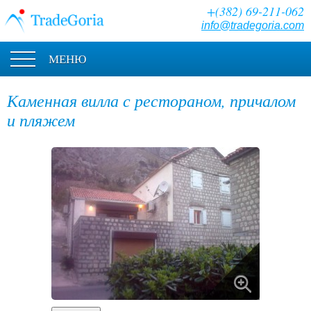
+(382) 69-211-062
info@tradegoria.com
МЕНЮ
Каменная вилла с рестораном, причалом
и пляжем