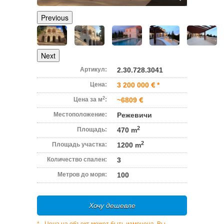
Previous
Next
Артикул:
2.30.728.3041
Цена:
3 200 000
*
2
Цена за м
:
~6809
Местоположение:
Режевичи
2
Площадь:
470 m
2
Площадь участка:
1200 m
Количество спален:
3
Метров до моря:
100
Хочу дешевле