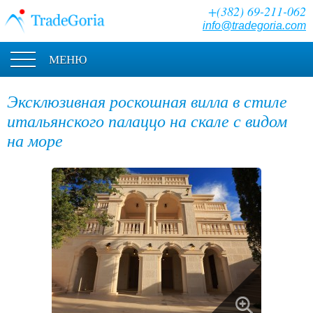
+(382) 69-211-062
info@tradegoria.com
МЕНЮ
Эксклюзивная роскошная вилла в стиле
итальянского палаццо на скале с видом
на море