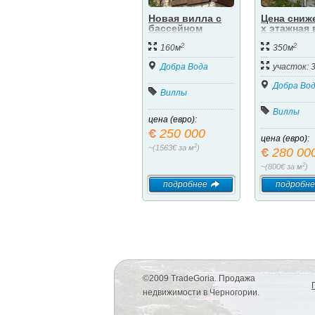
Новая вилла с
Цена сниже
бассейном
х этажная
с
2
2
фантастич
160м
350м
видом на м
Добра Вода
участок: 
Добра Во
Виллы
Виллы
цена (евро):
250 000
цена (евро):
2
~(1563€ за м
)
280 00
2
~(800€ за м
)
подробнее
подробне
©2009 TradeGoria. Продажа
недвижимости в Черногории.