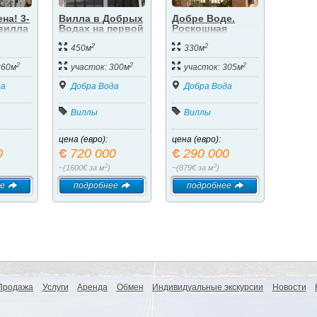
на! 3-
Вилла в Добрых
Добре Воде.
 вилла
Водах на первой
Роскошная
береговой
вилла с
2
2
еским
линия
бассейном.
450м
330м
оре!!!
2
2
2
360м
участок: 300м
участок: 305м
да
Добра Вода
Добра Вода
Виллы
Виллы
цена (евро):
цена (евро):
0
720 000
290 000
2
2
~(1600€ за м
)
~(879€ за м
)
е
подробнее
подробнее
Продажа
Услуги
Аренда
Обмен
Индивидуальные экскурсии
Новости