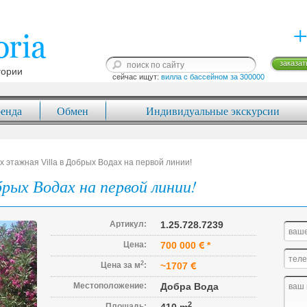
+
заказат
гории
сейчас ищут: 
вилла с бассейном за 300000
енда
Обмен
Индивидуальные экскурсии
-х этажная Villa в Добрых Водах на первой линии!
брых Водах на первой линии!
Артикул:
1.25.728.7239
Цена:
700 000
*
2
Цена за м
:
~1707
Местоположение:
Добра Вода
2
Площадь: