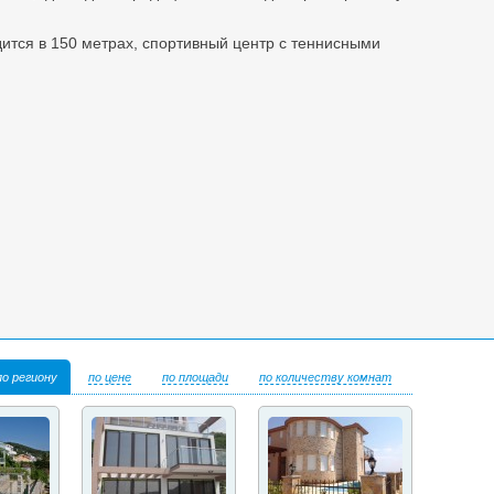
ится в 150 метрах, спортивный центр с теннисными
по региону
по цене
по площади
по количеству комнат