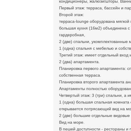
кондиционеры, жалюзи/шторы. Ванн
Первый этаж: терраса, бассейн и п
Второй этаж:
терраса-lounge оборудована мягкой
большая кухня (16м2) объединена с
гардеробная,
2 (две) спальни, укомплектованные
1 (одна) спальня с мебелью и собст
Третий этаж: имеет отдельный вход 
2 (два) апартамента.
Планировка первого апартамента: сп
собственная терраса.
Планировка второго апартамента ан
Апартаменты полностью оборудованы
Четвертый этаж: 3 (три) спальни, а 
1 (одна) большая спальная комната 
открывается потрясающий вид на мо
2 (две) большие отдельные видовые 
Вид на море.
В пешей доступности - рестораны и 