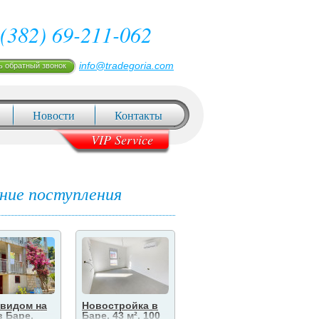
(382) 69-211-062
info@tradegoria.com
ь обратный звонок
Новости
Контакты
VIP Service
ние поступления
 видом на
Новостройка в
Новостройка в
П
в Баре,
Баре, 43 м², 100
Баре, 35 м², 100
у