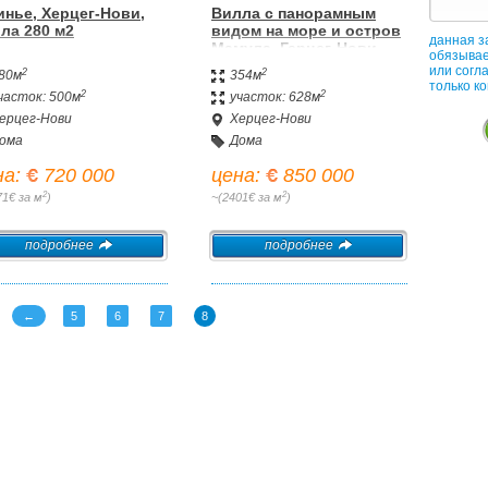
нье, Херцег-Нови,
Вилла с панорамным
ла 280 м2
видом на море и остров
данная з
Мамула, Герцег-Нови
обязывае
или согл
2
2
80м
354м
только к
2
2
часток: 500м
участок: 628м
ерцег-Нови
Херцег-Нови
ома
Дома
на:
720 000
цена:
850 000
2
2
71€ за м
)
~(2401€ за м
)
подробнее
подробнее
←
5
6
7
8