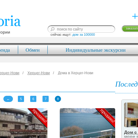
+
заказат
гории
сейчас ищут: 
дом за 100000
енда
Обмен
Индивидуальные экскурсии
ерцег-Нови
Херцег-Нови
Дома в Херцег-Нови
Послед
←
5
6
7
8
Дом с
море 