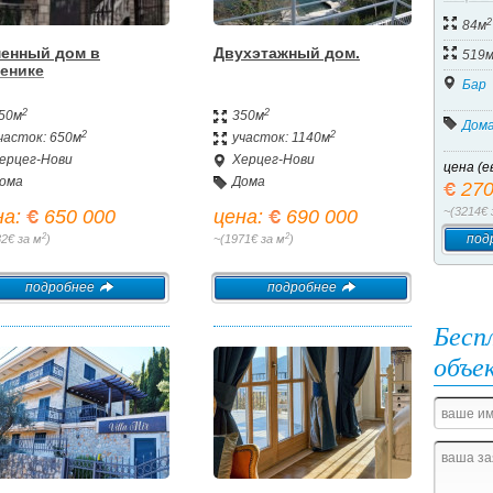
район
2
84м
енный дом в
Двухэтажный дом.
519
енике
Бар
2
2
50м
350м
Дом
2
2
часток: 650м
участок: 1140м
ерцег-Нови
Херцег-Нови
цена (е
ома
Дома
270
~(3214€ 
на:
650 000
цена:
690 000
2
2
под
82€ за м
)
~(1971€ за м
)
подробнее
подробнее
Бесп
объе