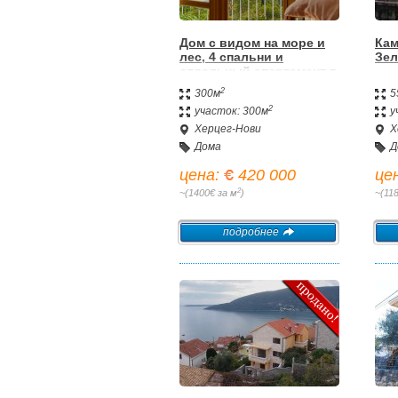
Дом с видом на море и
Кам
лес, 4 спальни и
Зел
отдельный апартамент в
Суторине, Герцег-Нови
2
300м
5
2
участок: 300м
у
Херцег-Нови
Х
Дома
Д
цена:
420 000
це
2
~(1400€ за м
)
~(11
подробнее