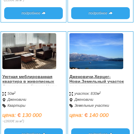
~(2100€ за м
)
подробнее
подробнее
Уютная меблированная
Дженовичи,Херцег-
квартира в живописных
Нови.Земельный участок
Дженовичах, Герцег Нови
под строительство.
2
2
50м
участок: 830м
Дженовичи
Дженовичи
Квартиры
Земельные участки
цена:
130 000
цена:
140 000
2
~(2600€ за м
)