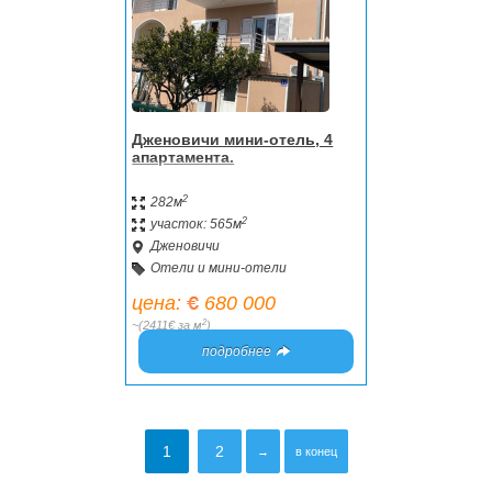
Дженовичи мини-отель, 4
апартамента.
2
282м
2
участок: 565м
Дженовичи
Отели и мини-отели
цена:
680 000
2
~(2411€ за м
)
подробнее
1
2
→
в конец