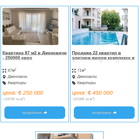
Квартира 87 м2 в Дженовичи
Продажа 22 квартир в
- 250000 евро
элитном жилом комплексе в
Дженовичи, Херцег-Нови.
2
2
87м
71м
Дженовичи
Дженовичи
Квартиры
Квартиры
цена:
250 000
цена:
450 000
2
2
~(2874€ за м
)
~(6338€ за м
)
подробнее
подробнее