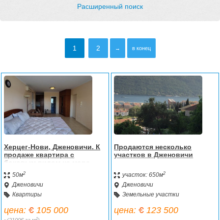
Расширенный поиск
1
2
→
в конец
Херцег-Нови, Дженовичи. К
Продаются несколько
продаже квартира с
участков в Дженовичи
боковым видом на море.
2
2
50м
участок: 650м
Дженовичи
Дженовичи
Квартиры
Земельные участки
цена:
105 000
цена:
123 500
2