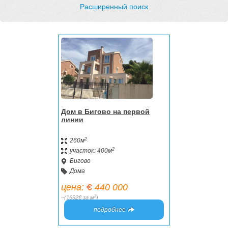
Расширенный поиск
Дом в Бигово на первой
линии
2
260м
2
участок: 400м
Бигово
Дома
цена:
440 000
2
~(1692€ за м
)
подробнее