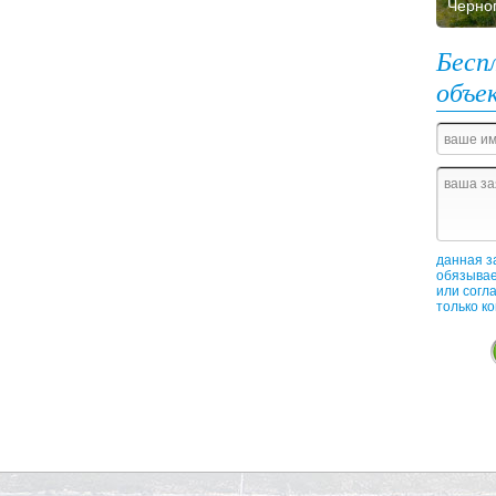
Черно
Бесп
объе
данная з
обязывае
или согл
только к