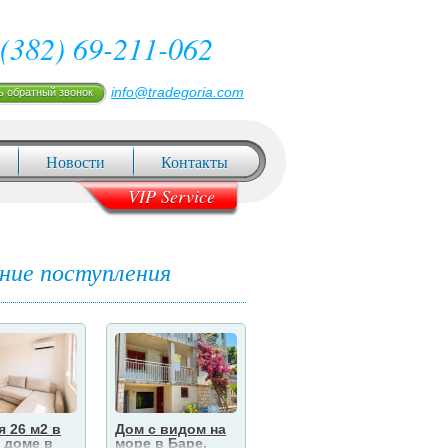
(382) 69-211-062
info@tradegoria.com
ь обратный звонок
Новости
Контакты
VIP Service
ние поступления
я 26 м2 в
Дом с видом на
Новостройка в
Н
 доме в
море в Баре,
Баре, 43 м², 100
Б