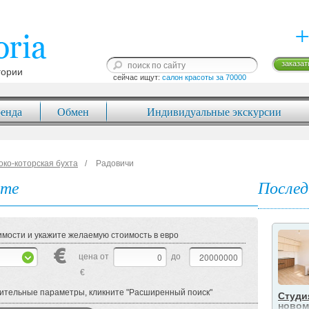
+
заказат
гории
сейчас ищут: 
салон красоты за 70000
енда
Обмен
Индивидуальные экскурсии
око-которская бухта
Радовичи
оте
Послед
мости и укажите желаемую стоимость в евро
цена от
до
€
нительные параметры, кликните "Расширенный поиск"
Студи
новом