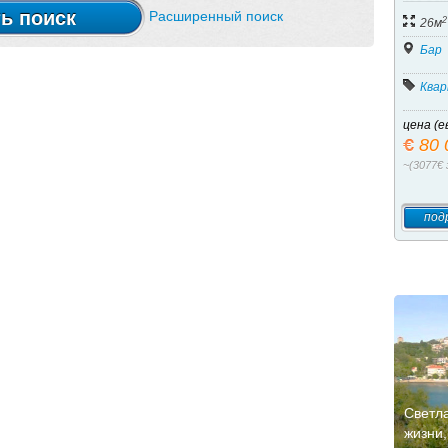
Баре
ь поиск
Расширенный поиск
2
26м
Бар
Ква
цена (е
80 
~(3077€ 
под
Светл
жизни,