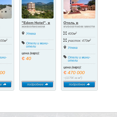
"Edem Hotel", в
Отель в
с
живописном
курортном месте
ами****
местечке Утеха.
в Барской
2
ом в
Бар.
ривьере
Утеха
400м
 от
2
2
900м
участок: 470м
Отели и мини-
отели
Утеха
цена (евро):
ини-
Отели и мини-
40
отели
цена (евро):
000
470 000
2
~(1175€ за м
)
е
подробнее
подробнее