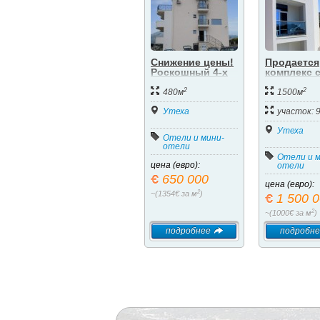
Снижение цены!
Продается
Роскошный 4-х
комплекс 
этажный
апартамент
2
2
миниотель в
с бассейн
480м
1500м
Барской
400 метрах
ривьере
Утеха
моря
участок: 
Утеха
Отели и мини-
отели
Отели и м
цена (евро):
отели
650 000
цена (евро):
2
~(1354€ за м
)
1 500 
2
~(1000€ за м
)
подробнее
подробне