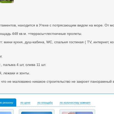
таментов, находится в Утехе с потрясающим видом на море. От мо
лощадь 448 кв.м. +террасы+лестничные пролеты.
: мини кухня, душ-кабина, WC, спальня гостиная ( TV, интернет, к
г.
, пальма 4 шт, олива 11 шт.
, лежаки и зонты.
 что не маловажно никакое строительство не закроет панорамный 
по региону
по цене
по площади
по количеству комнат