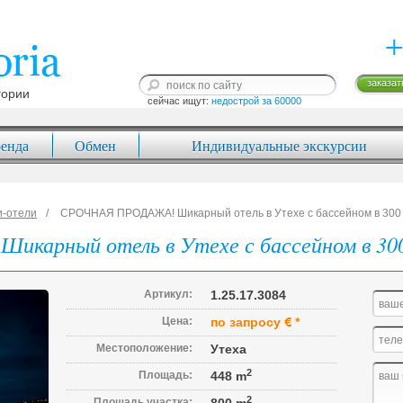
+
заказат
гории
сейчас ищут: 
недострой за 60000
енда
Обмен
Индивидуальные экскурсии
и-отели
СРОЧНАЯ ПРОДАЖА! Шикарный отель в Утехе с бассейном в 300 
арный отель в Утехе с бассейном в 300
Артикул:
1.25.17.3084
Цена:
по запросу
*
Местоположение:
Утеха
2
Площадь:
448 m
2
Площадь участка: