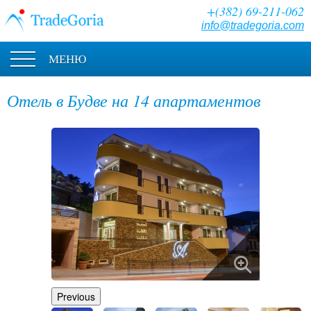
+(382) 69-211-062
info@tradegoria.com
МЕНЮ
Отель в Будве на 14 апартаментов
Previous