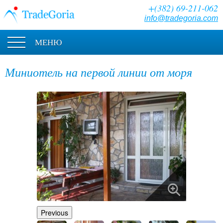
+(382) 69-211-062
info@tradegoria.com
МЕНЮ
Миниотель на первой линии от моря
Previous