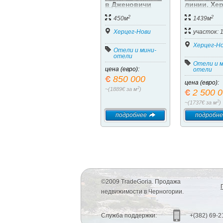
в Дженовичи
линии, Хер
(Герцег-Нови)
Нови, Сав
2
2
450м
1439м
Херцег-Нови
участок: 
Херцег-Н
Отели и мини-
отели
Отели и м
цена (евро):
отели
850 000
цена (евро):
2
~(1889€ за м
)
2 500 
2
~(1737€ за м
)
подробнее
подробне
©2009 TradeGoria. Продажа
недвижимости в Черногории.
Служба поддержки:
+(382) 69-2