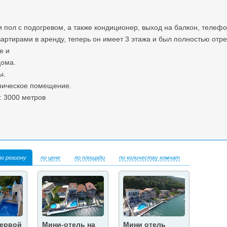
 пол с подогревом, а также кондиционер, выход на балкон, телефон
артирами в аренду, теперь он имеет 3 этажа и был полностью отре
е и
дома.
ы.
хническое помещение.
: 3000 метров
по региону
по цене
по площади
по количеству комнат
первой
Мини-отель на
Мини отель