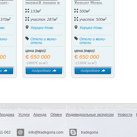
цег-
первой линии в
Херцег Нови,
ина
Херцег-Нови.
Нивица.
2
2
133м
500м
2
2
2
1370м
участок: 287м
участок: 500м
ови
Херцег-Нови
Херцег-Нови
ини-
Отели и мини-
Отели и мини-
отели
отели
цена (евро):
цена (евро):
000
650 000
650 000
2
2
~(4887€ за м
)
~(1300€ за м
)
е
подробнее
подробнее
Продажа
Услуги
Аренда
Обмен
Индивидуальные экскурсии
Новости
11-062
info@tradegoria.com
tradegoria