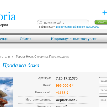
+
заказат
гории
сейчас ищут: 
инвестиционный проект за 5000000
енда
Обмен
Индивидуальные экскурсии
и-отели
Герцег-Нови. Суторина. Продажа дома
а. Продажа дома
Артикул:
7.20.17.11375
Цена:
995 000
*
2
Цена за м
:
~1658
Местоположение:
Херцег-Нови
2
Площадь: