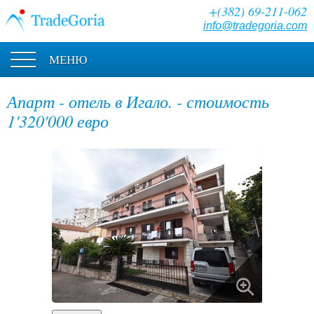
+(382) 69-211-062
info@tradegoria.com
МЕНЮ
Апарт - отель в Игало. - стоимость
1'320'000 евро