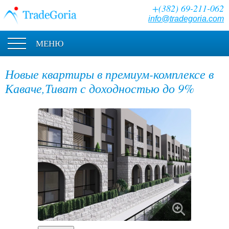
+(382) 69-211-062
info@tradegoria.com
МЕНЮ
Новые квартиры в премиум-комплексе в
Каваче,Тиват с доходностью до 9%