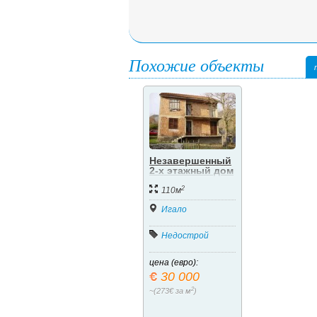
Похожие объекты
Незавершенный
2-х этажный дом
в Герцег-Нови.
2
Ратишевина.
110м
Игало
Недострой
цена (евро):
30 000
2
~(273€ за м
)