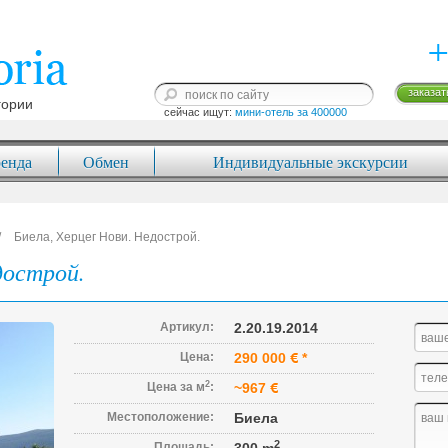
+
заказат
гории
сейчас ищут: 
мини-отель за 400000
енда
Обмен
Индивидуальные экскурсии
Биела, Херцег Нови. Недострой.
дострой.
Артикул:
2.20.19.2014
Цена:
290 000
*
2
Цена за м
:
~967
Местоположение:
Биела
2
Площадь: