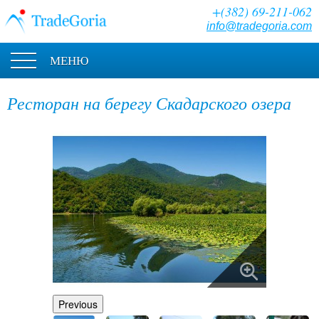
+(382) 69-211-062
info@tradegoria.com
МЕНЮ
Ресторан на берегу Скадарского озера
Previous