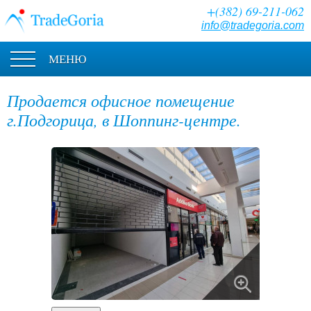
+(382) 69-211-062
info@tradegoria.com
МЕНЮ
Продается офисное помещение
г.Подгорица, в Шоппинг-центре.