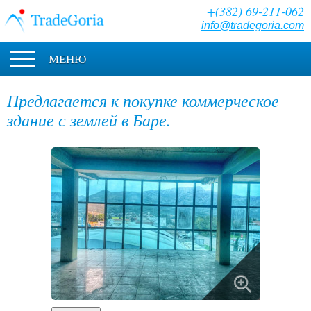
+(382) 69-211-062
info@tradegoria.com
МЕНЮ
Предлагается к покупке коммерческое
здание с землей в Баре.