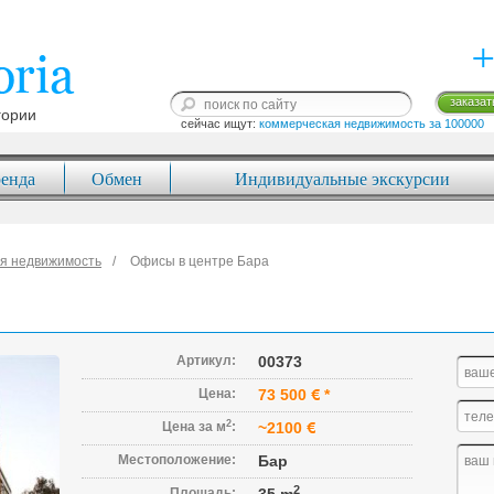
+
заказат
гории
сейчас ищут: 
коммерческая недвижимость за 100000
енда
Обмен
Индивидуальные экскурсии
я недвижимость
Офисы в центре Бара
Артикул:
00373
Цена:
73 500
*
2
Цена за м
:
~2100
Местоположение:
Бар
2
Площадь: