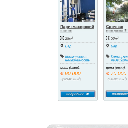
Парикмахерский
Срочная
салон
продажа!!!
Действую
2
2
кафе-бар 
28м
50м
центре го
Бар
Бар
Коммерческая
Коммерче
недвижимость
недвижим
цена (евро):
цена (евро):
90 000
70 000
2
2
~(3214€ за м
)
~(1400€ за м
)
подробнее
подробне