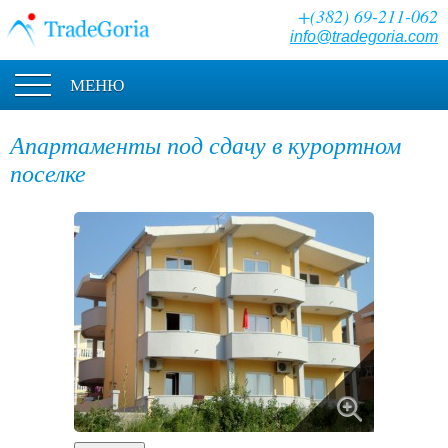
+(382) 69-211-062
info@tradegoria.com
МЕНЮ
Апартаменты под сдачу в курортном
поселке