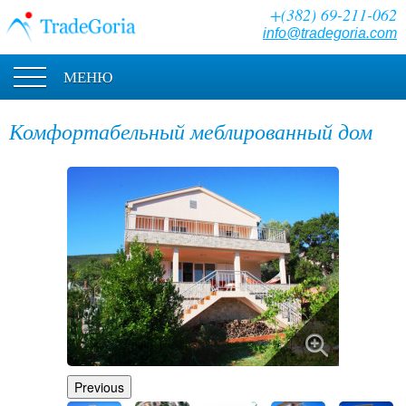
+(382) 69-211-062
info@tradegoria.com
МЕНЮ
Комфортабельный меблированный дом
Previous