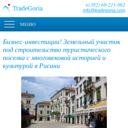
+(382) 69-211-062
info@tradegoria.com
МЕНЮ
Бизнес-инвестиции! Земельный участок
под строительство туристического
поселка с многовековой историей и
культурой в Рисани