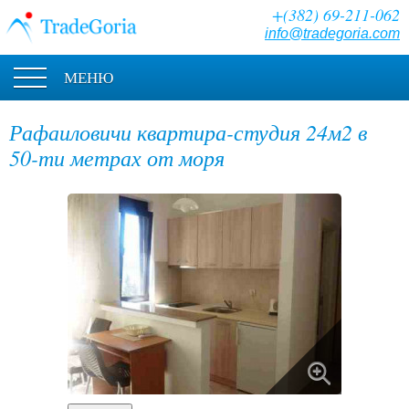
+(382) 69-211-062
info@tradegoria.com
МЕНЮ
Рафаиловичи квартира-студия 24м2 в
50-ти метрах от моря