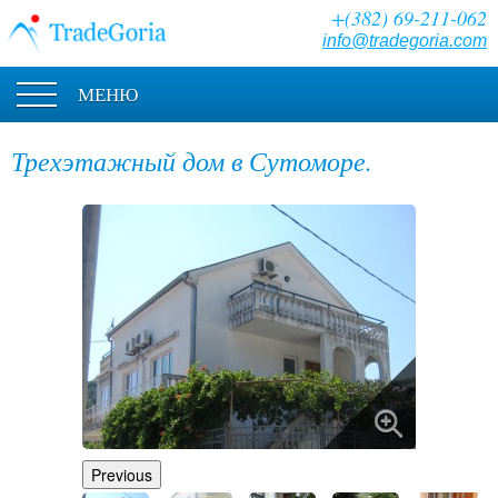
+(382) 69-211-062
info@tradegoria.com
МЕНЮ
Трехэтажный дом в Сутоморе.
Previous