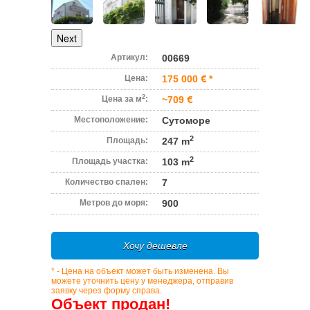
Next
Артикул:
00669
Цена:
175 000
*
2
Цена за м
:
~709
Местоположение:
Сутоморе
2
Площадь:
247 m
2
Площадь участка:
103 m
Количество спален:
7
Метров до моря:
900
Хочу дешевле
* - Цена на объект может быть изменена. Вы
можете уточнить цену у менеджера, отправив
заявку через форму справа.
Объект продан!