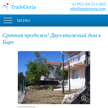
+(382) 69-211-062
info@tradegoria.com
МЕНЮ
Срочная продажа! Двухэтажный дом в
Баре