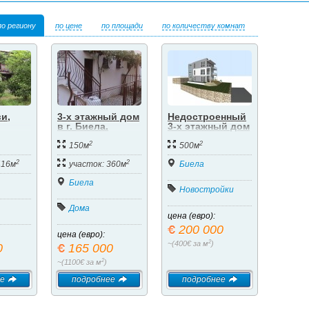
по региону
по цене
по площади
по количеству комнат
и,
3-х этажный дом
Недостроенный
в г. Биела.
3-х этажный дом
ом в
в Биеле. Херцег-
2
2
х от
Нови.
150м
500м
2
2
416м
участок: 360м
Биела
Биела
Новостройки
Дома
цена (евро):
200 000
цена (евро):
2
~(400€ за м
)
0
165 000
2
~(1100€ за м
)
е
подробнее
подробнее