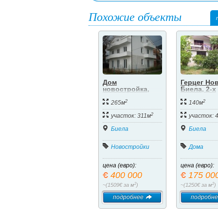
Похожие объекты
Дом
Герцег Нов
новостройка,
Биела, 2-х
первая
этажный д
2
2
береговая
80-и метра
265м
140м
линия.
моря. .
2
участок: 311м
участок: 
Биела
Биела
Новостройки
Дома
цена (евро):
цена (евро):
400 000
175 00
2
2
~(1509€ за м
)
~(1250€ за м
)
подробнее
подробне