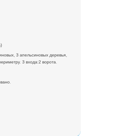
а)
риновых, 3 апельсиновых деревья,
периметру. 3 входа:2 ворота.
овано.