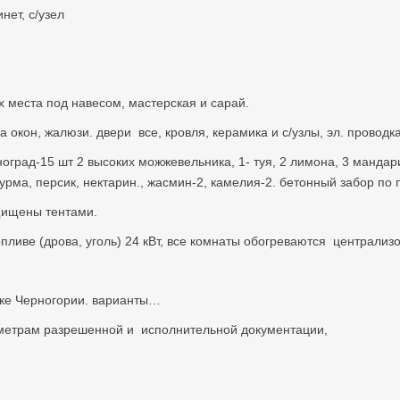
нет, с/узел
х места под навесом, мастерская и сарай.
а окон, жалюзи. двери все, кровля, керамика и с/узлы, эл. проводк
виноград-15 шт 2 высоких можжевельника, 1- туя, 2 лимона, 3 манда
урма, персик, нектарин., жасмин-2, камелия-2. бетонный забор по 
щищены тентами.
пливе (дрова, уголь) 24 кВт, все комнаты обогреваются централиз
нке Черногории. варианты…
метрам разрешенной и исполнительной документации,