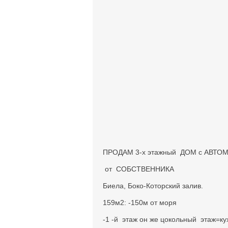
ПРОДАМ 3-х этажный ДОМ с АВТ
от СОБСТВЕННИКА
Биела, Боко-Которский залив.
159м2: -150м от моря
-1 -й этаж он же цокольный этаж=кух