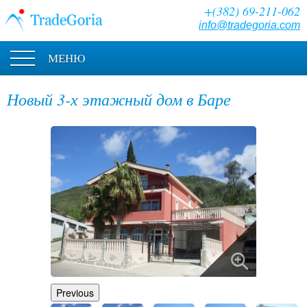
+(382) 69-211-062
info@tradegoria.com
МЕНЮ
Новый 3-х этажный дом в Баре
Previous