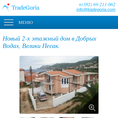
+(382) 69-211-062
info@tradegoria.com
МЕНЮ
Новый 2-х этажный дом в Добрых
Водах, Велики Песак.