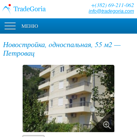
+(382) 69-211-062
info@tradegoria.com
МЕНЮ
Новостройка, oдноспальная, 55 м2 —
Петровац