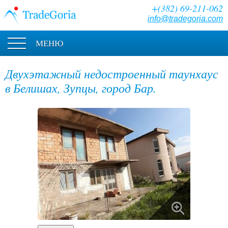
+(382) 69-211-062
info@tradegoria.com
МЕНЮ
Двухэтажный недостроенный таунхаус
в Белишах, Зупцы, город Бар.