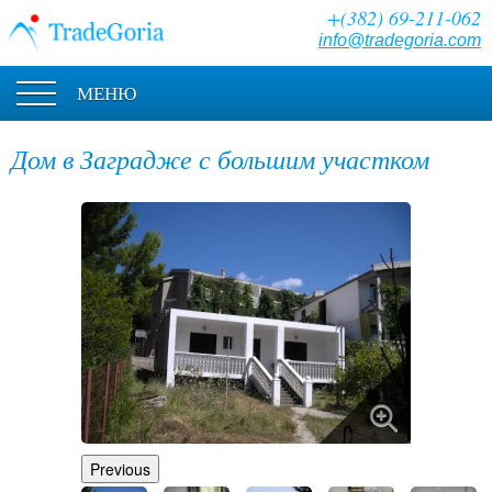
+(382) 69-211-062
info@tradegoria.com
МЕНЮ
Дом в Заградже с большим участком
Previous