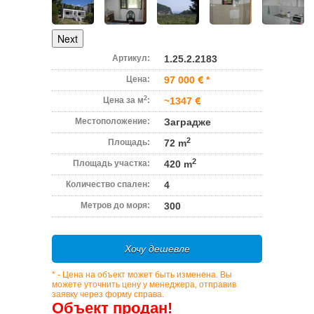
Next
Артикул:
1.25.2.2183
Цена:
97 000
*
2
Цена за м
:
~1347
Местоположение:
Заградже
2
Площадь:
72 m
2
Площадь участка:
420 m
Количество спален:
4
Метров до моря:
300
Хочу дешевле
* - Цена на объект может быть изменена. Вы
можете уточнить цену у менеджера, отправив
заявку через форму справа.
Объект продан!