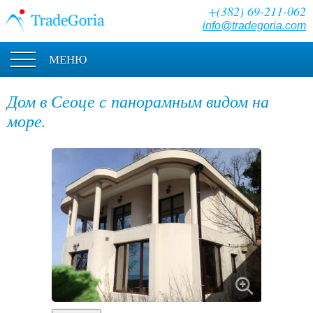
+(382) 69-211-062
info@tradegoria.com
МЕНЮ
Дом в Сеоце с панорамным видом на
море.