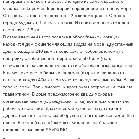
панорамным видом на море. Это одно из самых красивых
участков побережья Черногории, обращенных в сторону моря.
Он очень выгодно расположен в 2-х километрах от Старого
города Будвы и в 1-м км. от пляжа Яз протяженность которого
соcтавляет 2,5 км.
В самой верхней части поселка в обособленной локации
находится дом с ошеломляющим видом на море. Двухэтажный
дом площадью 240 кв.м., представляет собой автономную
постройку с собственной территорией 580 кв.м.(есть
возможность расширения участка) и обособленным паркингом.
К дому пристроена большая пергола (открытая веранда от
солнца и дождя) 40м.кв. На участке растут вековые дубы. Везде
теплые полы. Полы выложены красивым натуральным камнем –
травертином. В доме предусмотрено два дымохода и
организован камин (французская топка) все в исключительно
рабочем состоянии. Дизайнерская кухня из натурального
дерева (вишня) полностью оборудована бытовой техникой. Все
новое. В нижней ванной комнате установлена большая
стиральная машина SAMSUNG.