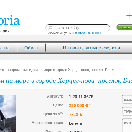
+
заказат
гории
сейчас ищут: 
мини-отель за 400000
енда
Обмен
Индивидуальные экскурсии
 с панорамным видом на море в городе Херцег-нови, поселок Биела.
 на море в городе Херцег-нови, поселок Би
Артикул:
1.20.11.8679
Цена:
230 000
*
2
Цена за м
:
~719
Местоположение:
Биела
2
Площадь: