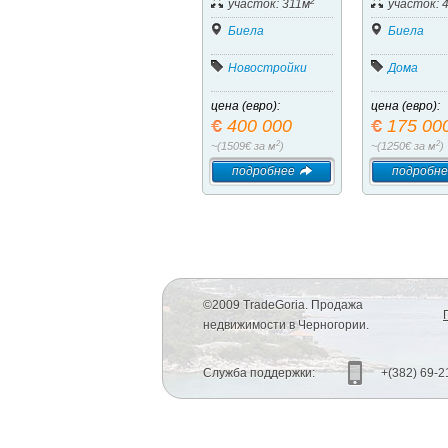
2
участок: 311м
участок: 
Биела
Биела
Новостройки
Дома
цена (евро):
цена (евро):
400 000
175 00
2
2
~(1509€ за м
)
~(1250€ за м
)
подробнее
подробне
©2009 TradeGoria. Продажа
недвижимости в Черногории.
Служба поддержки:
+(382) 69-2