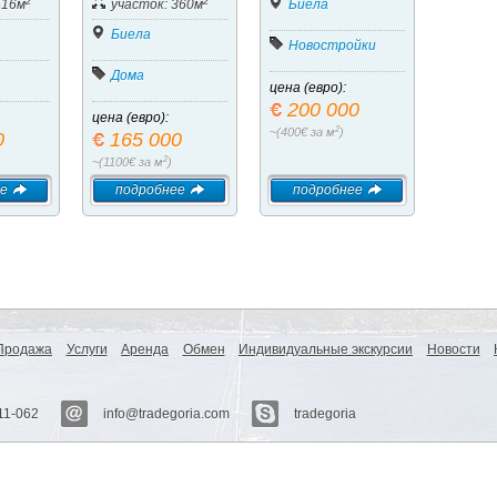
2
2
416м
участок: 360м
Биела
Биела
Новостройки
Дома
цена (евро):
200 000
цена (евро):
2
~(400€ за м
)
0
165 000
2
~(1100€ за м
)
е
подробнее
подробнее
Продажа
Услуги
Аренда
Обмен
Индивидуальные экскурсии
Новости
11-062
info@tradegoria.com
tradegoria