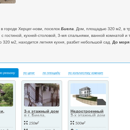
в городе Херцег-нови, поселок
Биела
. Дом, площадью 320 м2, в т
 с гостиной, кухней-столовой, 3-мя спальнями, ванной комнатой и 
 320 м2, находится летняя кухня, разбит небольшой сад.
До моря
по региону
по цене
по площади
по количеству комнат
и,
3-х этажный дом
Недостроенный
в г. Биела.
3-х этажный дом
ом в
в Биеле. Херцег-
2
2
х от
Нови.
150м
500м