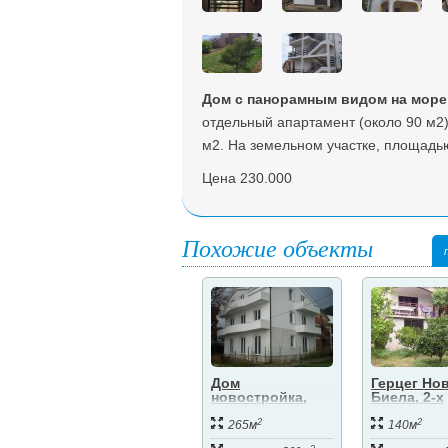
Дом с панорамным видом на море
отдельный апартамент (около 90 м2)
м2. На земельном участке, площадью
Цена 230.000
Похожие объекты
Дом
Герцег Нов
новостройка,
Биела, 2-х
первая
этажный д
2
2
береговая
80-и метра
265м
140м
линия.
моря. .