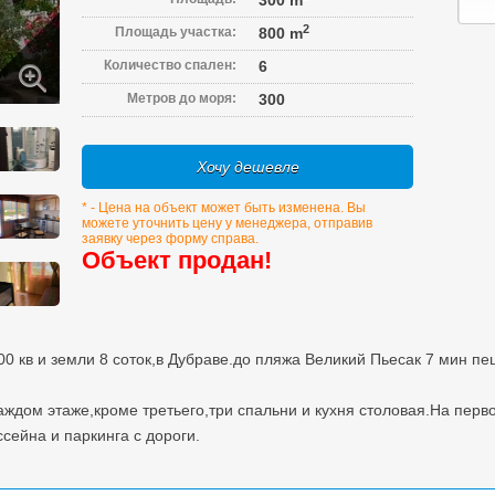
300 m
2
Площадь участка:
800 m
Количество спален:
6
Метров до моря:
300
Хочу дешевле
* - Цена на объект может быть изменена. Вы
можете уточнить цену у менеджера, отправив
заявку через форму справа.
Объект продан!
 кв и земли 8 соток,в Дубраве.до пляжа Великий Пьесак 7 мин пе
аждом этаже,кроме третьего,три спальни и кухня столовая.На перв
ссейна и паркинга с дороги.