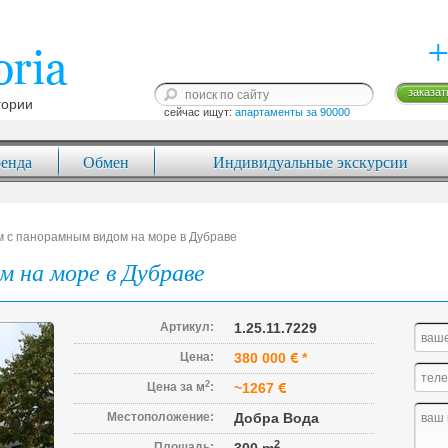
+
заказат
гории
сейчас ищут: 
апартаменты за 90000
енда
Обмен
Индивидуальные экскурсии
м с панорамным видом на море в Дубраве
м на море в Дубраве
Артикул:
1.25.11.7229
Цена:
380 000
*
2
Цена за м
:
~1267
Местоположение:
Добра Вода
2
Площадь: