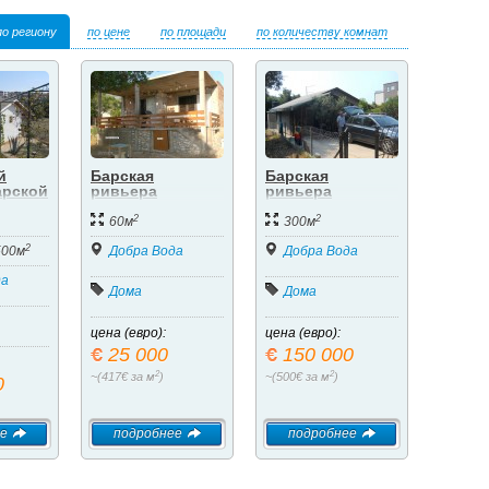
по региону
по цене
по площади
по количеству комнат
й
Барская
Барская
арской
ривьера
ривьера
2
2
60м
300м
2
500м
Добра Вода
Добра Вода
да
Дома
Дома
цена (евро):
цена (евро):
25 000
150 000
2
2
~(417€ за м
)
~(500€ за м
)
0
е
подробнее
подробнее