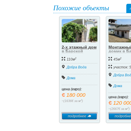
Похожие объекты
2-х этажный дом
Монтажны
в Барской
домик в Б
ривьере
ривьере
2
2
110м
45м
Добра Вода
участок: 
Добра Во
Дома
Дома
цена (евро):
180 000
цена (евро):
2
~(1636€ за м
)
120 00
2
~(2667€ за м
)
подробнее
подробне