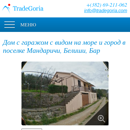
+(382) 69-211-062
info@tradegoria.com
МЕНЮ
Дом с гаражом с видом на море и город в
поселке Мандаричи, Белиши, Бар