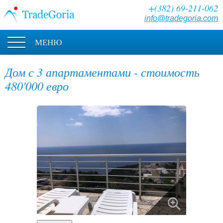
+(382) 69-211-062
info@tradegoria.com
МЕНЮ
Дом с 3 апартаментами - стоимость
480'000 евро