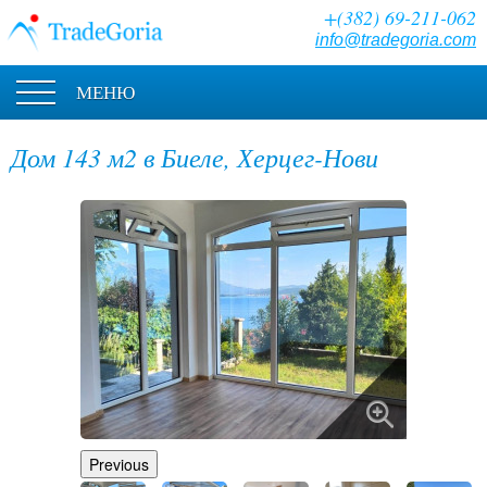
+(382) 69-211-062
info@tradegoria.com
МЕНЮ
Дом 143 м2 в Биеле, Херцег-Нови
Previous