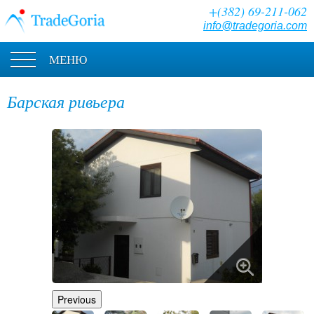
+(382) 69-211-062
info@tradegoria.com
МЕНЮ
Барская ривьера
Previous