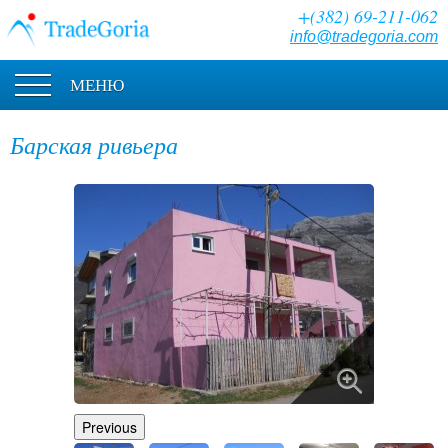
+(382) 69-211-062
info@tradegoria.com
МЕНЮ
Барская ривьера
Previous