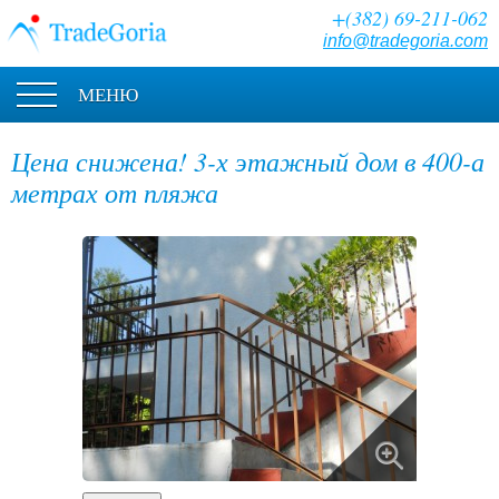
+(382) 69-211-062
info@tradegoria.com
МЕНЮ
Цена снижена! 3-х этажный дом в 400-а
метрах от пляжа